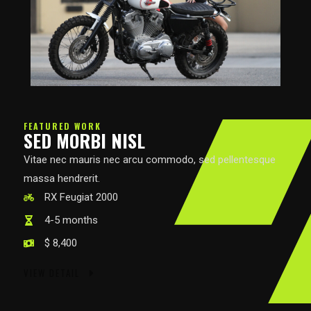
FEATURED WORK
SED MORBI NISL​
Vitae nec mauris nec arcu commodo, sed pellentesque
massa hendrerit.
RX Feugiat 2000​
4-5 months
$ 8,400
VIEW DETAIL